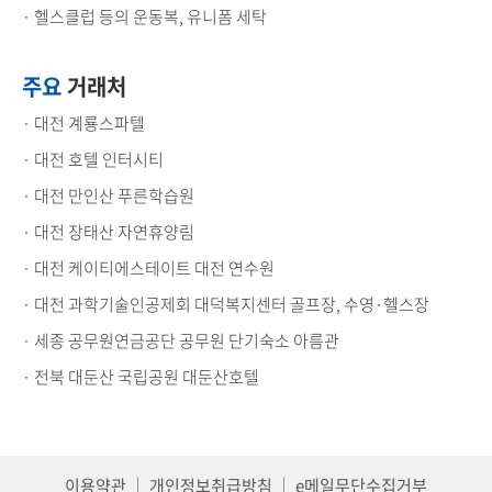
· 헬스클럽 등의 운동복, 유니폼 세탁
주요
거래처
· 대전 계룡스파텔
· 대전 호텔 인터시티
· 대전 만인산 푸른학습원
· 대전 장태산 자연휴양림
· 대전 케이티에스테이트 대전 연수원
· 대전 과학기술인공제회 대덕복지센터 골프장, 수영·헬스장
· 세종 공무원연금공단 공무원 단기숙소 아름관
· 전북 대둔산 국립공원 대둔산호텔
이용약관
｜
개인정보취급방침
｜
e메일무단수집거부